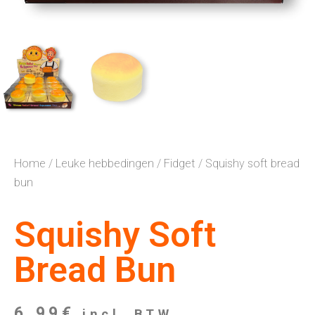
Home
/
Leuke hebbedingen
/
Fidget
/ Squishy soft bread
bun
Squishy Soft
Bread Bun
6,99
€
incl. BTW