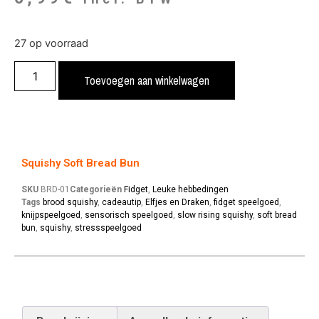
27 op voorraad
Toevoegen aan winkelwagen
Squishy Soft Bread Bun
SKU
BRD-01
Categorieën
Fidget
,
Leuke hebbedingen
Tags
brood squishy
,
cadeautip
,
Elfjes en Draken
,
fidget speelgoed
,
knijpspeelgoed
,
sensorisch speelgoed
,
slow rising squishy
,
soft bread
bun
,
squishy
,
stressspeelgoed