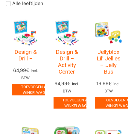
Alle leeftijden
Design &
Design &
Jellyblox
Drill –
Drill –
Lil’ Jellies
Activity
– Jelly
64,99
€
Center
Bus
incl.
BTW
64,99
€
19,99
€
incl.
incl.
TOEVOEGEN AAN
BTW
BTW
WINKELWAGEN
TOEVOEGEN AAN
TOEVOEGEN AA
WINKELWAGEN
WINKELWAGEN