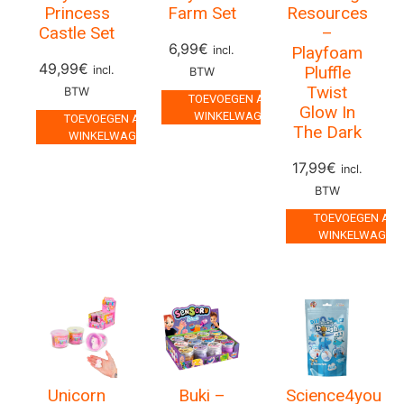
Princess
Farm Set
Resources
Castle Set
–
6,99
€
Playfoam
incl.
49,99
€
Pluffle
incl.
BTW
Twist
BTW
TOEVOEGEN AAN
Glow In
WINKELWAGEN
TOEVOEGEN AAN
The Dark
WINKELWAGEN
17,99
€
incl.
BTW
TOEVOEGEN AA
WINKELWAGEN
Unicorn
Buki –
Science4you