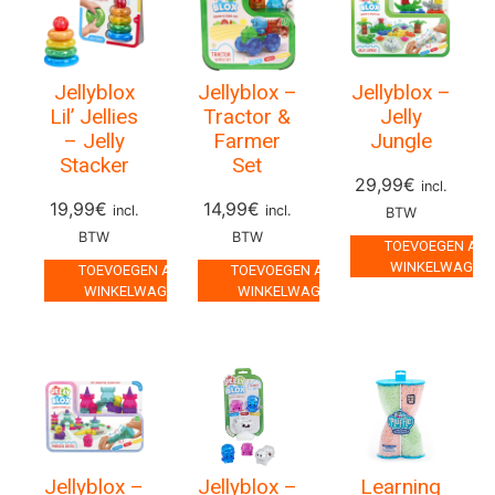
Jellyblox
Jellyblox –
Jellyblox –
Lil’ Jellies
Tractor &
Jelly
– Jelly
Farmer
Jungle
Stacker
Set
29,99
€
incl.
19,99
€
14,99
€
incl.
incl.
BTW
BTW
BTW
TOEVOEGEN AA
WINKELWAGEN
TOEVOEGEN AAN
TOEVOEGEN AAN
WINKELWAGEN
WINKELWAGEN
Jellyblox –
Jellyblox –
Learning