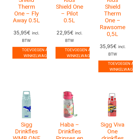
Therm
Shield One
Shield
One – Fly
– Pilot
Therm
Away 0.5L
0.5L
One –
Rawsome
35,95
€
22,95
€
0,5L
incl.
incl.
BTW
BTW
35,95
€
incl.
TOEVOEGEN AAN
TOEVOEGEN AAN
BTW
WINKELWAGEN
WINKELWAGEN
TOEVOEGEN AA
WINKELWAGEN
Sigg
Haba –
Sigg Viva
Drinkfles
Drinkfles
One
WMB ONE
Prinses en
drinkfles