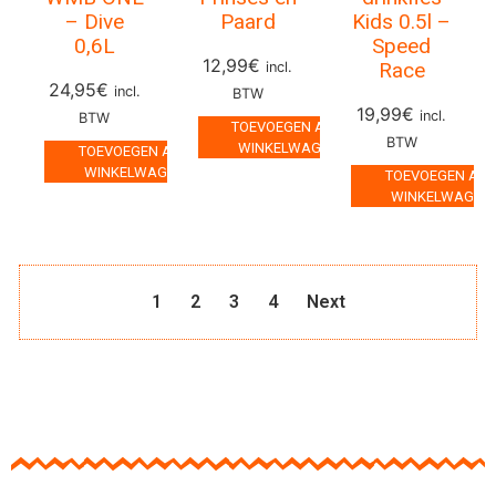
– Dive
Paard
Kids 0.5l –
0,6L
Speed
12,99
€
Race
incl.
24,95
€
incl.
BTW
19,99
€
incl.
BTW
TOEVOEGEN AAN
BTW
WINKELWAGEN
TOEVOEGEN AAN
WINKELWAGEN
TOEVOEGEN AA
WINKELWAGEN
1
2
3
4
Next