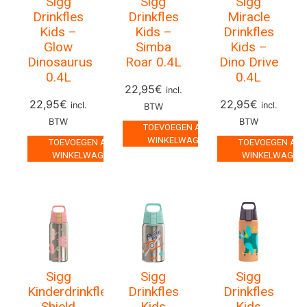
Sigg
Sigg
Sigg
Drinkfles
Drinkfles
Miracle
Kids –
Kids –
Drinkfles
Glow
Simba
Kids –
Dinosaurus
Roar 0.4L
Dino Drive
0.4L
0.4L
22,95
€
incl.
22,95
€
22,95
€
incl.
incl.
BTW
BTW
BTW
TOEVOEGEN AAN
WINKELWAGEN
TOEVOEGEN AAN
TOEVOEGEN AA
WINKELWAGEN
WINKELWAGEN
Sigg
Sigg
Sigg
Kinderdrinkfles
Drinkfles
Drinkfles
Shield
Kids
Kids