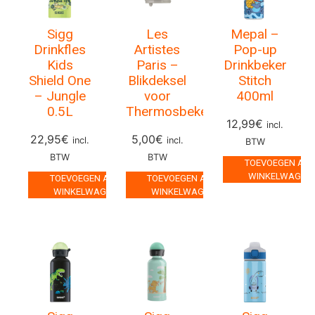
Sigg
Les
Mepal –
Drinkfles
Artistes
Pop-up
Kids
Paris –
Drinkbeker
Shield One
Blikdeksel
Stitch
– Jungle
voor
400ml
0.5L
Thermosbeker
12,99
€
incl.
22,95
€
5,00
€
incl.
incl.
BTW
BTW
BTW
TOEVOEGEN AA
WINKELWAGEN
TOEVOEGEN AAN
TOEVOEGEN AAN
WINKELWAGEN
WINKELWAGEN