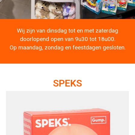
Wij zijn van dinsdag tot en met zaterdag
doorlopend open van 9u30 tot 18u00.
Op maandag, zondag en feestdagen gesloten.
SPEKS