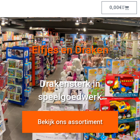
0,00
€
0
Elfjes en Draken
Drakensterk in
speelgoedwerk
Bekijk ons assortiment