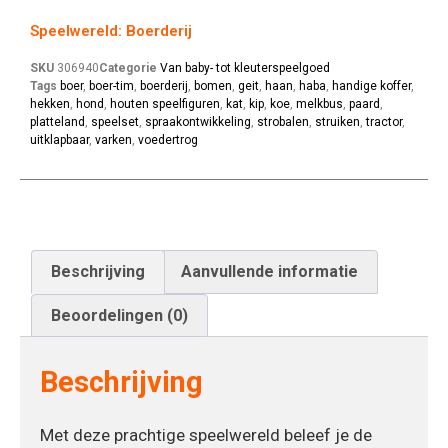
Speelwereld: Boerderij
SKU
306940
Categorie
Van baby- tot kleuterspeelgoed
Tags
boer
,
boer-tim
,
boerderij
,
bomen
,
geit
,
haan
,
haba
,
handige koffer
,
hekken
,
hond
,
houten speelfiguren
,
kat
,
kip
,
koe
,
melkbus
,
paard
,
platteland
,
speelset
,
spraakontwikkeling
,
strobalen
,
struiken
,
tractor
,
uitklapbaar
,
varken
,
voedertrog
Beschrijving
Aanvullende informatie
Beoordelingen (0)
Beschrijving
Met deze prachtige speelwereld beleef je de