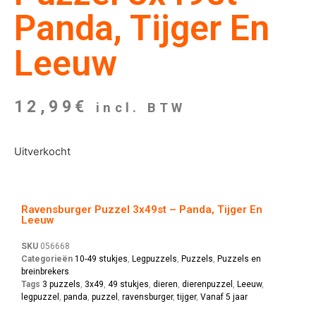
Panda, Tijger En
Leeuw
12,99
€
incl. BTW
Uitverkocht
Ravensburger Puzzel 3x49st – Panda, Tijger En
Leeuw
SKU
056668
Categorieën
10-49 stukjes
,
Legpuzzels
,
Puzzels
,
Puzzels en
breinbrekers
Tags
3 puzzels
,
3x49
,
49 stukjes
,
dieren
,
dierenpuzzel
,
Leeuw
,
legpuzzel
,
panda
,
puzzel
,
ravensburger
,
tijger
,
Vanaf 5 jaar