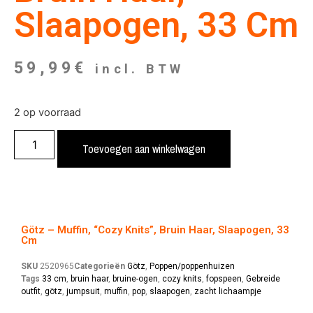
Slaapogen, 33 Cm
59,99
€
incl. BTW
2 op voorraad
Toevoegen aan winkelwagen
Götz – Muffin, “Cozy Knits”, Bruin Haar, Slaapogen, 33
Cm
SKU
2520965
Categorieën
Götz
,
Poppen/poppenhuizen
Tags
33 cm
,
bruin haar
,
bruine-ogen
,
cozy knits
,
fopspeen
,
Gebreide
outfit
,
götz
,
jumpsuit
,
muffin
,
pop
,
slaapogen
,
zacht lichaampje