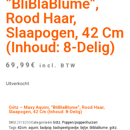
“BliBlaBlume”,
Rood Haar,
Slaapogen, 42 Cm
(Inhoud: 8-Delig)
69,99
€
incl. BTW
Uitverkocht
Götz – Maxy Aquini, “BliBlaBlume”, Rood Haar,
Slaapogen, 42 Cm (Inhoud: 8-Delig)
SKU
2318250
Categorieën
Götz
,
Poppen/poppenhuizen
Tags
42cm
,
aquini
,
badpop
,
badspeelgoedje
,
bijtje
,
bliblablume
,
götz
,