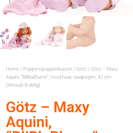
Home
/
Poppen/poppenhuizen
/
Götz
/ Götz – Maxy
Aquini, “BliBlaBlume”, rood haar, slaapogen, 42 cm
(Inhoud: 8-delig)
Götz – Maxy
Aquini,