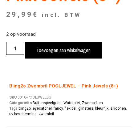
29,99
€
incl. BTW
2 op voorraad
Toevoegen aan winkelwagen
Bling2o Zwembril POOLJEWEL – Pink Jewels (8+)
SKU
001G-POOLJWEL8G
Categorieën
Buitenspeelgoed
,
Waterpret
,
Zwembrillen
Tags
bling2o
,
eyecatcher
,
fancy
,
flexibel
,
glinsters
,
kleurrijk
,
siliconen
,
uv bescherming
,
zwembril