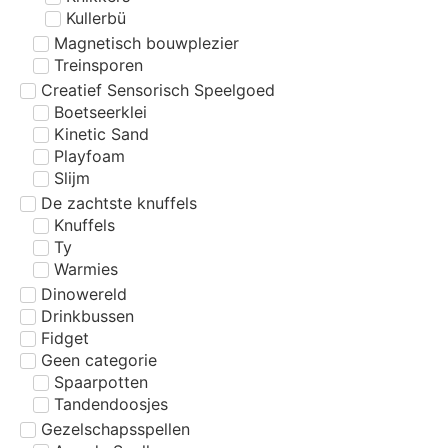
Kullerbü
Magnetisch bouwplezier
Treinsporen
Creatief Sensorisch Speelgoed
Boetseerklei
Kinetic Sand
Playfoam
Slijm
De zachtste knuffels
Knuffels
Ty
Warmies
Dinowereld
Drinkbussen
Fidget
Geen categorie
Spaarpotten
Tandendoosjes
Gezelschapsspellen