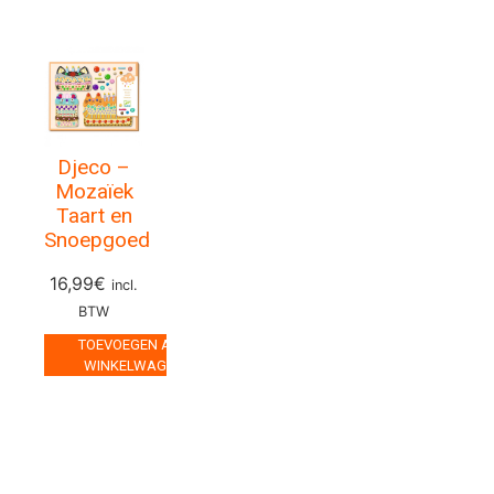
Djeco –
Mozaïek
Taart en
Snoepgoed
16,99
€
incl.
BTW
TOEVOEGEN AAN
WINKELWAGEN