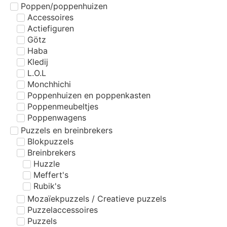
Poppen/poppenhuizen
Accessoires
Actiefiguren
Götz
Haba
Kledij
L.O.L
Monchhichi
Poppenhuizen en poppenkasten
Poppenmeubeltjes
Poppenwagens
Puzzels en breinbrekers
Blokpuzzels
Breinbrekers
Huzzle
Meffert's
Rubik's
Mozaïekpuzzels / Creatieve puzzels
Puzzelaccessoires
Puzzels