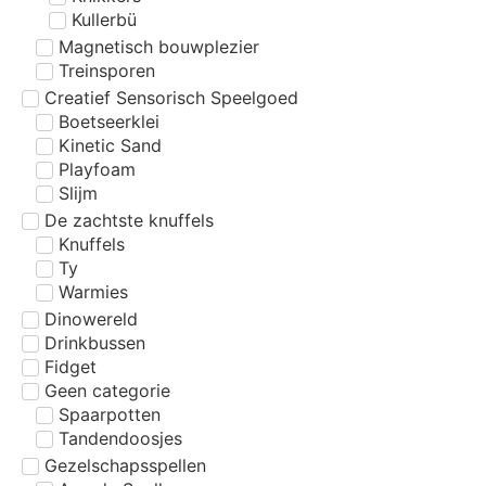
Kullerbü
Magnetisch bouwplezier
Treinsporen
Creatief Sensorisch Speelgoed
Boetseerklei
Kinetic Sand
Playfoam
Slijm
De zachtste knuffels
Knuffels
Ty
Warmies
Dinowereld
Drinkbussen
Fidget
Geen categorie
Spaarpotten
Tandendoosjes
Gezelschapsspellen