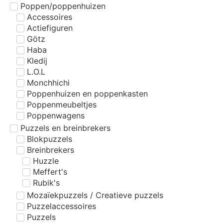
Poppen/poppenhuizen
Accessoires
Actiefiguren
Götz
Haba
Kledij
L.O.L
Monchhichi
Poppenhuizen en poppenkasten
Poppenmeubeltjes
Poppenwagens
Puzzels en breinbrekers
Blokpuzzels
Breinbrekers
Huzzle
Meffert's
Rubik's
Mozaïekpuzzels / Creatieve puzzels
Puzzelaccessoires
Puzzels